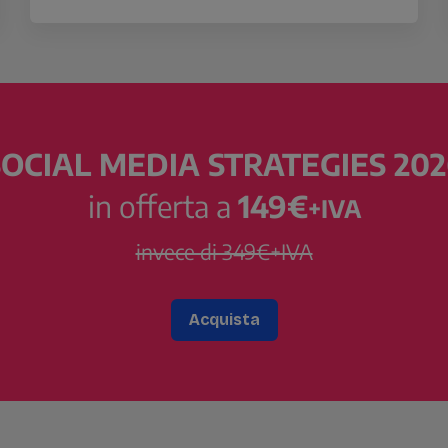
SOCIAL MEDIA STRATEGIES 202
in offerta a
149€
+IVA
invece di 349€+IVA
Acquista