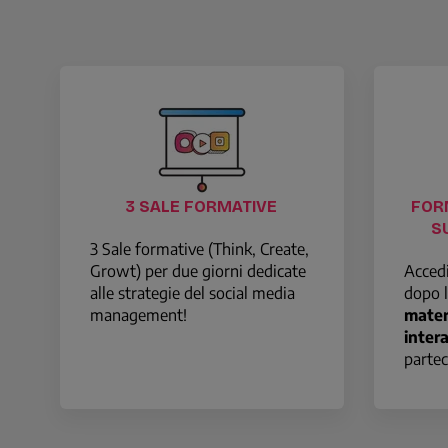
Cosa include il tuo ticket
3 SALE FORMATIVE
FOR
S
3 Sale formative (Think, Create,
Growt) per due giorni dedicate
Accedi
alle strategie del social media
dopo l
management!
mater
intera
partec