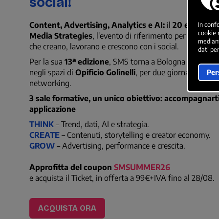
social!
Content, Advertising, Analytics e AI:
il
20 e 21 otto
Media Strategies
, l'evento di riferimento per professi
che creano, lavorano e crescono con i social.
Per la sua
13ª edizione
, SMS torna a Bologna e, quest'a
negli spazi di
Opificio Golinelli
, per due giornate di for
networking.
3 sale formative, un unico obiettivo: accompagnarti 
applicazione
THINK
– Trend, dati, AI e strategia.
CREATE
– Contenuti, storytelling e creator economy.
GROW
– Advertising, performance e crescita.
Approfitta del coupon
SMSUMMER26
e acquista il Ticket, in offerta a 99€+IVA fino al 28/08.
ACQUISTA ORA