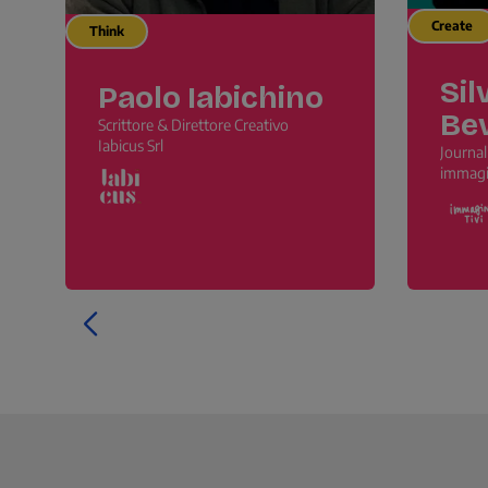
Create
Think
Sil
Paolo Iabichino
Be
Scrittore & Direttore Creativo
Iabicus Srl
Journal
immagi