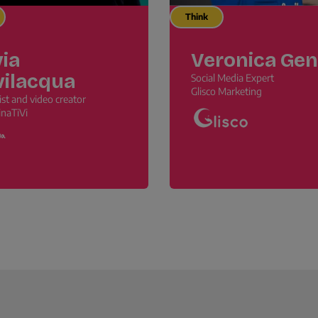
Think
via
Veronica Gent
vilacqua
Social Media Expert
Glisco Marketing
ist and video creator
naTiVi