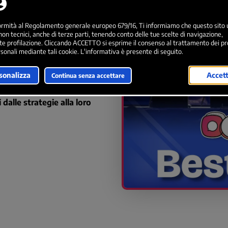
bre
è in programma
Social
onisti, creator, brand e aziende
nno, accoglierà i partecipanti
mazione, ispirazione e
dalle strategie alla loro