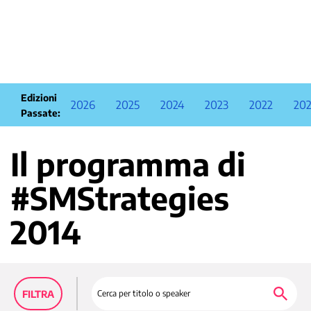
Edizioni
2026
2025
2024
2023
2022
202
Passate:
Il programma di
#SMStrategies
2014
Cerca per titolo o speaker