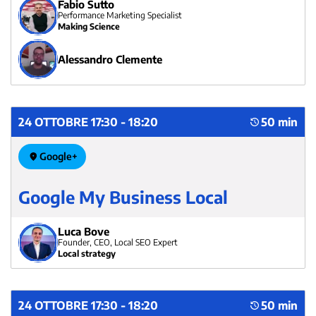
Fabio Sutto
settori difficili come quello "finance") con CPL quasi
Performance Marketing Specialist
sempre migliori rispetto a quelli di Adwords.
Making Science
Alessandro Clemente
24 OTTOBRE 17:30 - 18:20
50 min
Google+
Google My Business Local
Luca Bove
Founder, CEO, Local SEO Expert
Local strategy
24 OTTOBRE 17:30 - 18:20
50 min