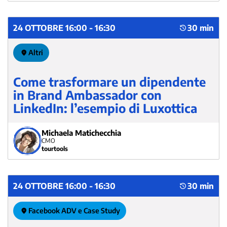
24 OTTOBRE 16:00 - 16:30
30 min
Altri
Come trasformare un dipendente
in Brand Ambassador con
LinkedIn: l’esempio di Luxottica
Michaela Matichecchia
CMO
tourtools
24 OTTOBRE 16:00 - 16:30
30 min
Facebook ADV e Case Study