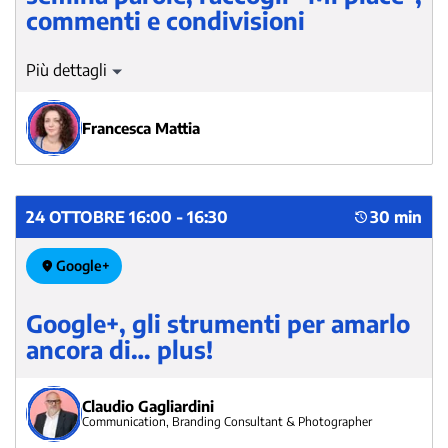
commenti e condivisioni
Ti sei mai chiesto se ci sono tecniche di scrittura per far
scatenare l'interazione? In questa relazione scoprirai le
strategie più utilizzate con tanto di esempi pratici che
Francesca Mattia
mostrano i risultati.
24 OTTOBRE 16:00 - 16:30
30 min
Google+
Google+, gli strumenti per amarlo
ancora di… plus!
Claudio Gagliardini
Communication, Branding Consultant & Photographer