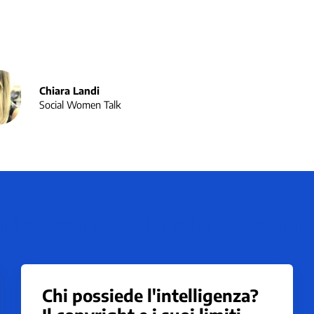
Chiara Landi
Social Women Talk
i interventi nella sala Generati
Chi possiede l'intelligenza?