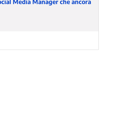
Social Media Manager che ancora
 sacco di funzionalità social che ancora non vengono
aggistica, ecc.In questo panel vedremo come integrare
ial sono importanti.