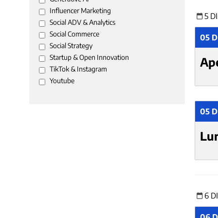
Influencer Marketing
5 D
Social ADV & Analytics
Social Commerce
05 
Social Strategy
Startup & Open Innovation
Ap
TikTok & Instagram
Youtube
05 D
Lu
6 D
06 D