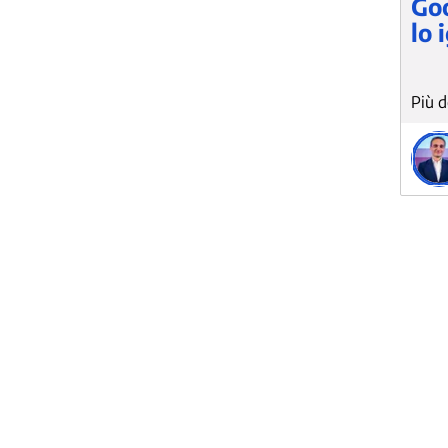
Goo
lo 
Googl
sfrut
GBP (