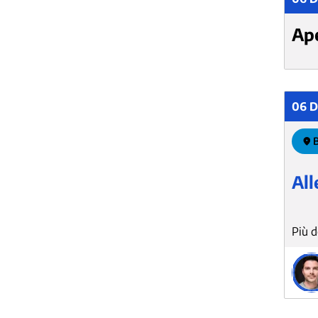
Ap
06 D
B
All
La cr
piutt
strum
ques