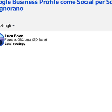
gle Business Profile come Social per 
ignorano
e Business Profile, nel mondo, è più usato di Instagram. E ha un
tate a dovere: Post, Contenuti generati dagli utenti, Foto, Mess
Luca Bove
Google Business Profile) in un progetto di marketing dove i soc
Founder, CEO, Local SEO Expert
Local strategy