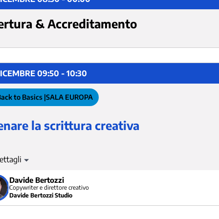
ertura & Accreditamento
ICEMBRE 09:50 - 10:30
ack to Basics |
SALA EUROPA
enare la scrittura creativa
eatività è la miglior strategia di comunicazione. Non è una predi
osto un’abilità che va educata e allenata. E allora, mettiamoci al
Davide Bertozzi
enti e tecniche da mettere subito in pratica nei nostri canali s
Copywriter e direttore creativo
to speech.
Davide Bertozzi Studio