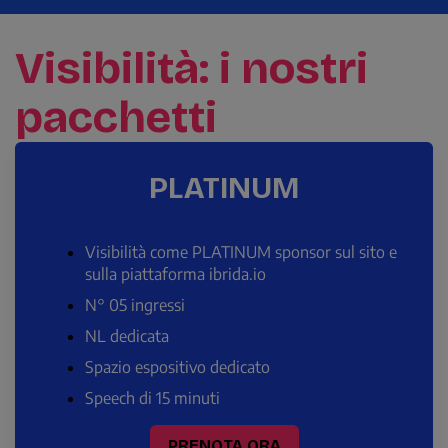
Visibilità: i nostri
pacchetti
PLATINUM
Visibilità come PLATINUM sponsor sul sito e
sulla piattaforma ibrida.io
N° 05 ingressi
NL dedicata
Spazio espositivo dedicato
Speech di 15 minuti
PRENOTA ORA