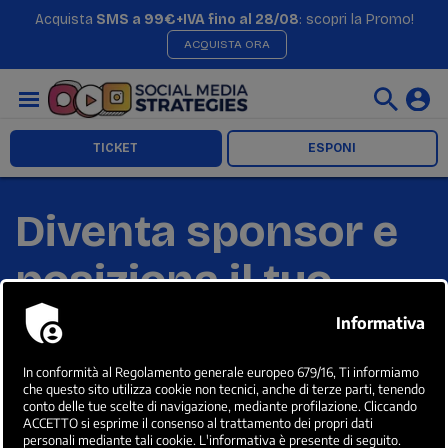
Acquista
SMS a 99€+IVA fino al 28/08
: scopri la Promo!
ACQUISTA ORA
TICKET
ESPONI
Diventa sponsor e
posiziona il tuo
brand come
protagonista del
futuro digitale