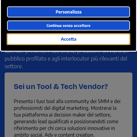
Visibilità, contenuti, sessioni live e
partnership strategiche per
rafforzare la tua reputazione nel
settore.
Scopri le opportunità di sponsorship dedicate alle
aziende: presenta il tuo brand, prodotti e servizi a un
pubblico profilato e agli interlocutor più rilevanti del
settore.
Sei un Tool & Tech Vendor?
Presenta i tuoi tool alla community dei SMM e dei
professionisti del digital marketing. Mostrerai la
tua piattaforma ai decision maker del settore,
generando lead qualificati e posizionandoti come
riferimento per chi cerca soluzioni innovative in
ambito social, Adv e content creation.