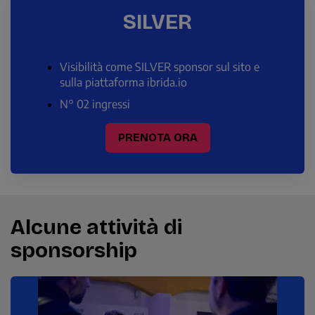
SILVER
Visibilità come SILVER sponsor sul sito e
sulla piattaforma ibrida.io
N° 02 ingressi
PRENOTA ORA
Alcune attività di
sponsorship